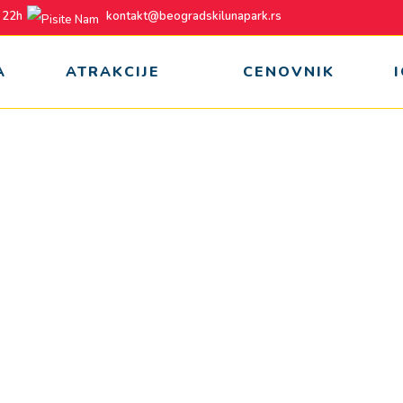
 22h
kontakt@beogradskilunapark.rs
A
ATRAKCIJE
CENOVNIK