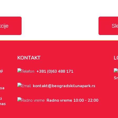
cije
Sl
KONTAKT
L
ji
+381 (0)63 488 171
Sr
kontakt@beogradskilunapark.rs
 sa
i
Radno vreme 10:00 - 22:00
nas